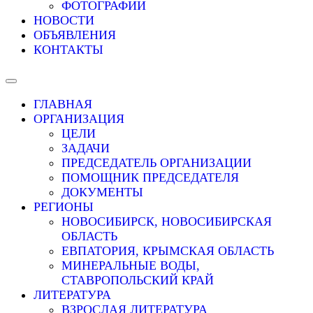
ФОТОГРАФИИ
НОВОСТИ
ОБЪЯВЛЕНИЯ
КОНТАКТЫ
Межрегиональная общественная
ГЛАВНАЯ
ОРГАНИЗАЦИЯ
организация по содействию
ЦЕЛИ
ЗАДАЧИ
творческому и духовно-
ПРЕДСЕДАТЕЛЬ ОРГАНИЗАЦИИ
ПОМОЩНИК ПРЕДСЕДАТЕЛЯ
культурному развитию населения
ДОКУМЕНТЫ
РЕГИОНЫ
НОВОСИБИРСК, НОВОСИБИРСКАЯ
ОБЛАСТЬ
ЕВПАТОРИЯ, КРЫМСКАЯ ОБЛАСТЬ
МИНЕРАЛЬНЫЕ ВОДЫ,
СТАВРОПОЛЬСКИЙ КРАЙ
ЛИТЕРАТУРА
ВЗРОСЛАЯ ЛИТЕРАТУРА